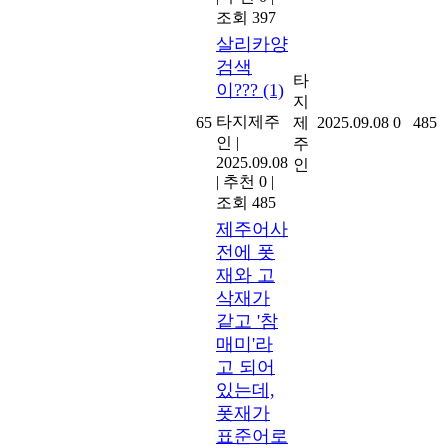
조회 397
살리카양
검색
타
이???
(1)
지
타지제주
65
제
2025.09.08
0
485
인
|
주
2025.09.08
인
|
추천 0
|
조회 485
제주어사
전에 폿
재와 고
삭재가
같고 '참
매미'라
고 되어
있는데,
폿재가
표준어로