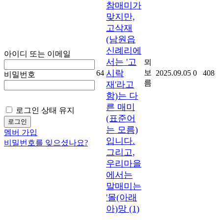
참매미가
맞지만,
고삭재
(남원읍
신례리에
아이디 또는 이메일
서는 '고
뫼
시락
보
64
2025.09.05
0
408
비밀번호
름
재'라고
함)는 다
른 매미
로그인 상태 유지
(표준어
는 모름)
멤버 가입
입니다.
비밀번호를 잊으셨나요?
그리고,
우리마을
에서는
말매미는
'몰(아래
아)망
(1)