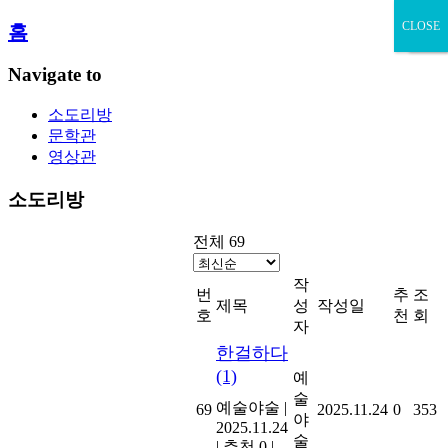
CLOSE
닫기
홈
Navigate to
소도리방
문학관
영상관
소도리방
전체 69
작
번
추
조
제목
성
작성일
호
천
회
자
한걸하다
(1)
예
술
예술야술
|
69
2025.11.24
0
353
야
2025.11.24
술
|
추천 0
|