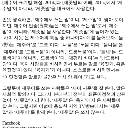
[제주어 표기법 해설, 2014.]과 [제줏말의 이해, 2015.]에서 ‘제
주말’이 아니라, ‘제줏말’을 대표어로 사용한다.
언뜻 생각하면, ‘제주에서 쓰는 말’이니, ‘제주말’이 맞아 보이
지만, 제주어 언중(言衆)들은 ‘제주에서 쓰는 말’로서 ‘제주
말’이 아니라, ‘제줏말’을 사용한다. ‘제줏말’에 들어가 있는
‘사이 시옷’은 제주어의 특징 중 하나이다. 예를 들어보자. ‘들
(野)는 ‘제주어’로 ‘드르’이다. ‘나물’은 ‘ᄂᆞ물’이다. ‘들나물’은
‘제주어’로 ‘드르ᄂᆞ물’이 아니라, ‘드릇ᄂᆞ물’이다. ‘들새’는 ‘드
르생이’이 아니라, ‘드릇생이’다. ‘대평리 바다’는 ‘난드릇바
당’이다. 육지 사람들을 비하하면서 부르는 말로 ‘육짓거, 혹은
육짓것’이 있다. ‘육지거’가 아니다. 스스로를 비하하면서는
“이딧것덜은 말로만 ᄀᆞᆯ앙은 ᄂᆞ시 안 뒈여.”라고 한다.
그렇듯이 제주어를 쓰는 사람들은 ‘사이 시옷’을 잘 쓴다. 말은
사회적 합의이다. 그래서, 본래부터 정부의 표준어정책과 상관
없이, ‘제줏말’이라 한다. ‘제주말’은 ‘육지’에서 온 사람들이
잘 쓴다. 그렇지만 어법에 충실한 지역 TV방송에서는 ‘제줏
말’과 ‘제주어’를 함께 쓴다. ‘제주말’은 쓰지 않는다.
Facebook