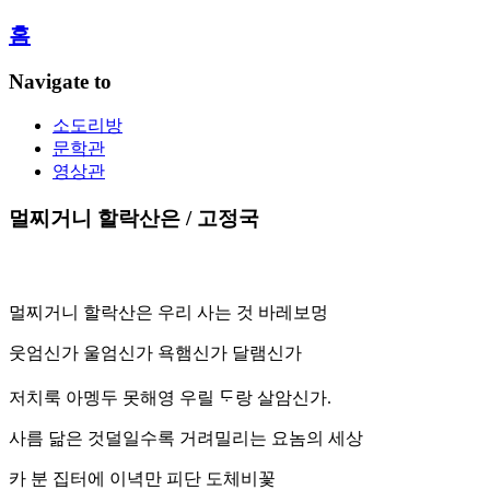
홈
Navigate to
소도리방
문학관
영상관
멀찌거니 할락산은 / 고정국
멀찌거니 할락산은 우리 사는 것 바레보멍
웃엄신가 울엄신가 욕햄신가 달램신가
저치룩 아멩두 못해영 우릴 ᄃᆞ랑 살암신가.
사름 닮은 것덜일수록 거려밀리는 요놈의 세상
카 분 집터에 이녁만 피단 도체비꽃