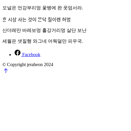
오널은 언강부리멍 꽃뱅에 완 웃엄서라.
ᄒᆞᆫ 시상 사는 것이 ᄆᆞᆫ닥 질이렌 허멍
산더레만 바레보멍 흘강거리멍 살단 보난
세월은 샛질행 와그네 어웍덜만 피우국.
Facebook
© Copyright jeraheon 2024